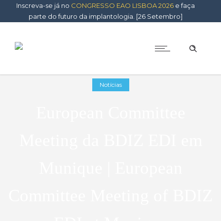
Inscreva-se já no
CONGRESSO EAO LISBOA 2026
e faça
parte do futuro da implantologia. [26 Setembro]
Notícias
European Committee
Meeting da BDIZ EDI em
Munique | European
Committee Meeting of BDIZ