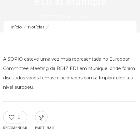
EDI at Munique
2017-10-29
por
10 Vistas
Início
Notícias
European Committee Meeting da BDIZ EDI em Munique |
European Committee Meeting of BDIZ EDI at Munique
A SOPIO esteve uma vez mais representada no European
Committee Meeting da BDIZ EDI em Munique, onde foram
discutidos vários temas relacionados com a Implantologia a
nível europeu.
0
RECOMENDAR
PARTILHAR