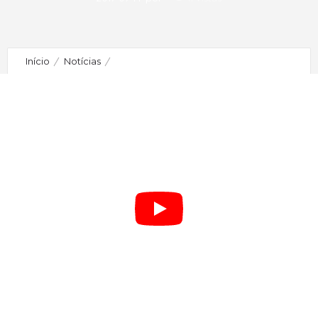
Início
Notícias
Veja aqui o vídeo do I Meeting SOPIO | Watch here
SOPIO’s I Meeting video