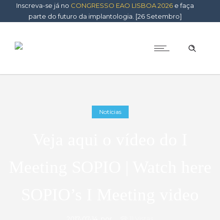
Inscreva-se já no
CONGRESSO EAO LISBOA 2026
e faça
parte do futuro da implantologia. [26 Setembro]
Notícias
Veja aqui o vídeo do I
Meeting SOPIO | Watch here
SOPIO’s I Meeting video
2017-07-14
por
11 Vistas