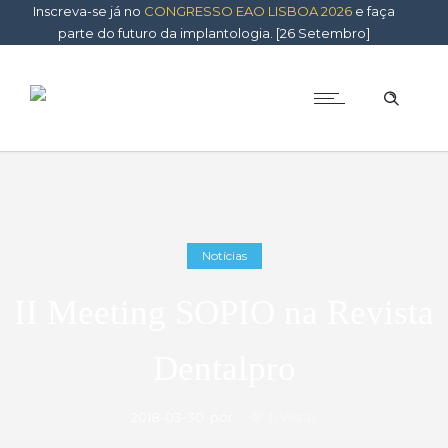
Inscreva-se já no
CONGRESSO EAO LISBOA 2026
e faça
parte do futuro da implantologia. [26 Setembro]
Notícias
II Meeting SOPIO na Revista
Dentalpro
2018-03-30
por
11 Vistas