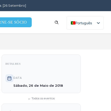
a. [26 Setembro]
RNE-SE SÓCIO
Português
English (UK)
DETALHES
DATA
Sábado, 26 de Maio de 2018
← Todos os eventos