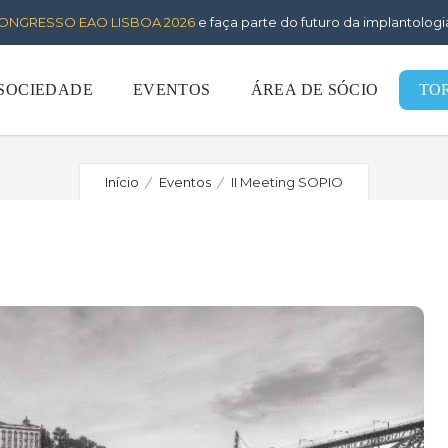
ONGRESSO EAO LISBOA 2026
e faça parte do futuro da implantologi
II Meeting SOPIO
 SOCIEDADE
EVENTOS
ÁREA DE SÓCIO
TO
Início
Eventos
II Meeting SOPIO