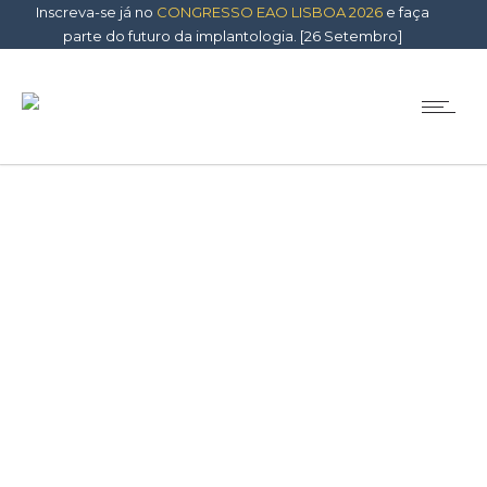
Inscreva-se já no
CONGRESSO EAO LISBOA 2026
e faça
parte do futuro da implantologia. [26 Setembro]
Eventos