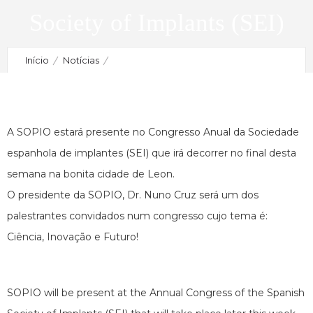
Society of Implants (SEI)
2017-06-12
por
10 Vistas
Início
Notícias
A SOPIO no Congresso Anual da Sociedade Espanhola
de Implantes (SEI) | SOPIO at the Annual Congress of the
A SOPIO estará presente no Congresso Anual da Sociedade
Spanish Society of Implants (SEI)
espanhola de implantes (SEI) que irá decorrer no final desta
semana na bonita cidade de Leon.
O presidente da SOPIO, Dr. Nuno Cruz será um dos
palestrantes convidados num congresso cujo tema é:
Ciência, Inovação e Futuro!
SOPIO will be present at the Annual Congress of the Spanish