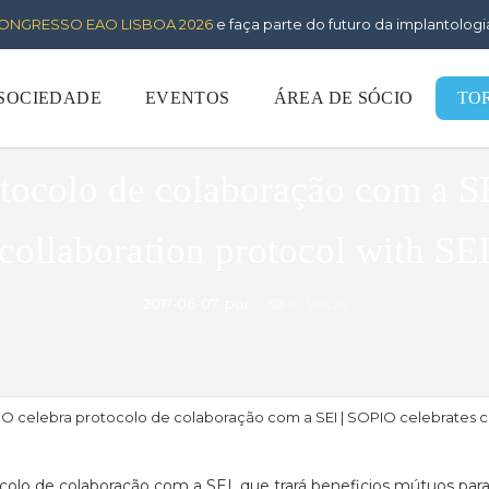
ONGRESSO EAO LISBOA 2026
e faça parte do futuro da implantologi
 SOCIEDADE
EVENTOS
ÁREA DE SÓCIO
TO
Momentos
tocolo de colaboração com a SE
collaboration protocol with SE
2017-06-07
por
10 Vistas
O celebra protocolo de colaboração com a SEI | SOPIO celebrates co
colo de colaboração com a SEI, que trará beneficios mútuos para