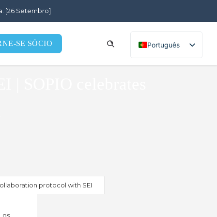
a. [26 Setembro]
RNE-SE SÓCIO
Português
English (UK)
I | SOPIO celebrates
I
llaboration protocol with SEI
 os