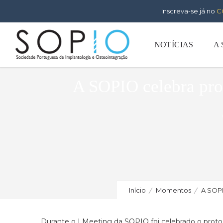
Inscreva-se já no
C
NOTÍCIAS
A
A SOPIO celebra pro
Início
Momentos
A SOPI
Durante o I Meeting da SOPIO foi celebrado o proto