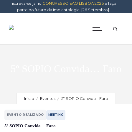
Inscreva-se já no
CONGRESSO EAO LISBOA 2026
e faça
parte do futuro da implantologia. [26 Setembro]
5º SOPIO Convida… Faro
Início
Eventos
5º SOPIO Convida… Faro
EVENTO REALIZADO
MEETING
5º SOPIO Convida… Faro