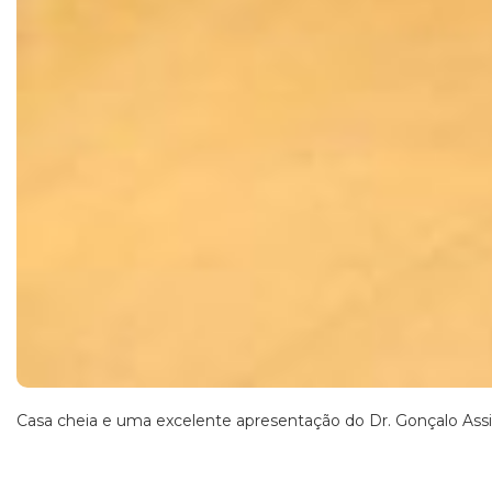
Casa cheia e uma excelente apresentação do Dr. Gonçalo Ass