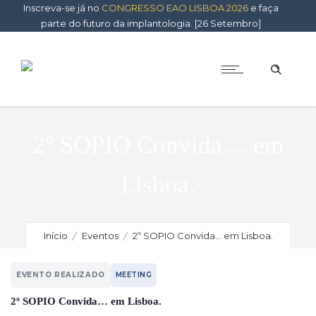
Inscreva-se já no
CONGRESSO EAO LISBOA 2026
e faça
parte do futuro da implantologia. [26 Setembro]
2º SOPIO Convida… em
Lisboa.
Início
Eventos
2º SOPIO Convida… em Lisboa.
EVENTO REALIZADO
MEETING
2º SOPIO Convida… em Lisboa.